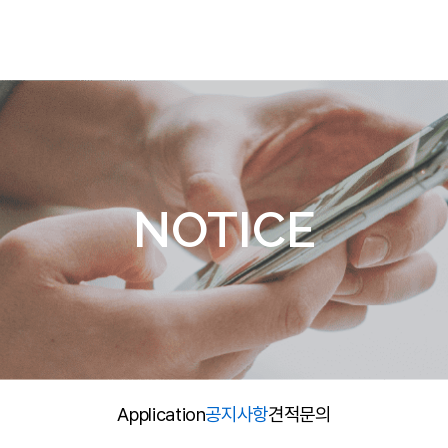
PRODUCTS
RESEARCH
N
가스/대기 및 기상 분석
연구개발실적
Ap
수질 분석
가스 발생기
NOTICE
농업 분석
기타 제품
해외 제품
Application
공지사항
견적문의