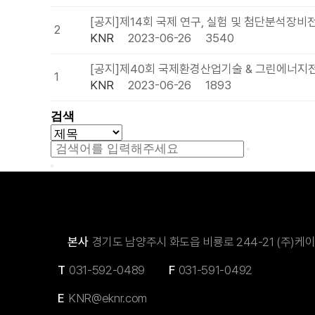
[공지]제14회 국제 연구, 실험 및 첨단분석장비
2
KNR
2023-06-26
3540
[공지]제40회 국제환경산업기술 & 그린에너지
1
KNR
2023-06-26
1893
검색
본사
경기도 남양주시 화도읍 비룡로 244-21 (주)케
T
031-592-0489
F
031-591-0492
E
KNR@eknr.com