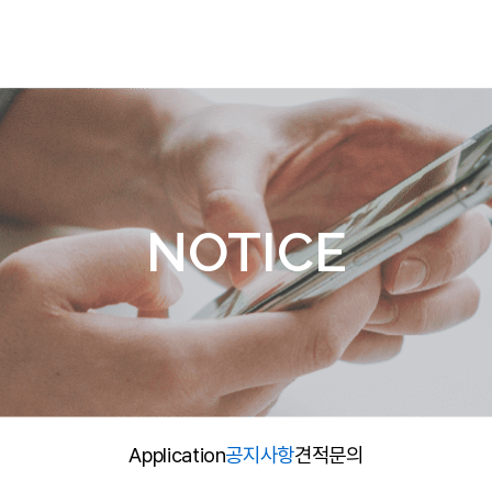
PRODUCTS
RESEARCH
N
가스/대기 및 기상 분석
연구개발실적
Ap
수질 분석
가스 발생기
NOTICE
농업 분석
기타 제품
해외 제품
Application
공지사항
견적문의